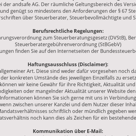
ei der andsafe AG. Der räumliche Geltungsbereich des Vers
 und genügt so mindestens den Anforderungen der § 67 Steu
chriften über Steuerberater, Steuerbevollmächtigte und S
Berufsrechtliche Regelungen:
hrungsverordnung zum Steuerberatungsgesetz (DVStB), Ber
Steuerberatergebührenverordnung (StBGebV)
lungen finden Sie auf den Internetseiten der Bundessteuer
Haftungsausschluss (Disclaimer):
allgemeiner Art. Diese sind weder dafür vorgesehen noch da
der konkreten Umstände des jeweiligen Einzelfalls zu erset
nnen wir keine Gewähr für ihre Richtigkeit, Aktualität und
ändigkeiten oder mangelnder Aktualität unserer Website de
 Informationen können Sie sich gerne mit uns in Verbindung
 wenn zwischen unserer Kanzlei und dem Nutzer dieser Inhal
 Mandatsverhältnisses schriftlich oder mündlich gegeben wer
tsverhältnis noch kann dies als Zeichen für ein bestehend
Kommunikation über E-Mail: