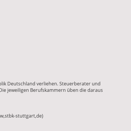
Über mich
Kontakt
lik Deutschland verliehen. Steuerberater und
 Die jeweiligen Berufskammern üben die daraus
w,stbk-stuttgart,de)