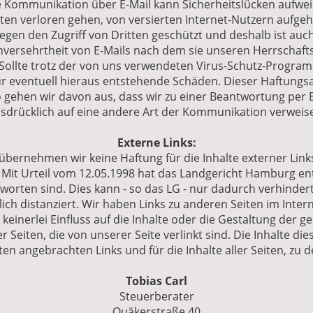
e Kommunikation über E-Mail kann Sicherheitslücken aufwei
en verloren gehen, von versierten Internet-Nutzern aufgeh
gen den Zugriff von Dritten geschützt und deshalb ist auc
 Unversehrtheit von E-Mails nach dem sie unseren Herrschaf
Sollte trotz der von uns verwendeten Virus-Schutz-Progra
ür eventuell hieraus entstehende Schäden. Dieser Haftungsau
so gehen wir davon aus, dass wir zu einer Beantwortung per
sdrücklich auf eine andere Art der Kommunikation verweis
Externe Links:
e übernehmen wir keine Haftung für die Inhalte externer Links.
. Mit Urteil vom 12.05.1998 hat das Landgericht Hamburg en
antworten sind. Dies kann - so das LG - nur dadurch verhinde
ich distanziert. Wir haben Links zu anderen Seiten im Intern
ir keinerlei Einfluss auf die Inhalte oder die Gestaltung der 
er Seiten, die von unserer Seite verlinkt sind. Die Inhalte di
eiten angebrachten Links und für die Inhalte aller Seiten, zu
Tobias Carl
Steuerberater
Quäkerstraße 40